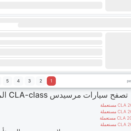
5
4
3
2
1
pe
تصفح سيارات مرسيدس CLA-class المستعملة على eCarsTrade!