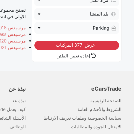
مزاد علني
تصفح مجموعة 
بلد المنشأ
الأولى في انتظ
مرسيدس E-class 2018 مستعملة
Parking
مرسيدس E-class مستعملة موديل 2019
مرسيدس E-class 2020 مستعملة
عرض
377
المركبات
مرسيدس E-class 2021 مستعملة
إعادة تعيين الفلتر
eCarsTrade
نبذة عن
الصفحة الرئيسية
نبذة عنا
الشروط والأحكام العامة
كيف يعمل eCarsTrade
سياسة الخصوصية وملفات تعريف الارتباط
الأسئلة الشائع
الامتثال للجودة والمطالبات
الوظائف