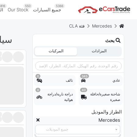
816
550
5366
جميع السيارات
Our Stock
ال
Mercedes
فئة CLA
سيارات مرسي
بحث
المزادات
المركبات
0
345
عادي
تالف
0
40
شاحنة صغيرة/حافلة
دراجة نارية/دراجة
صغيرة
هوائية
الطراز والموديل
Mercedes