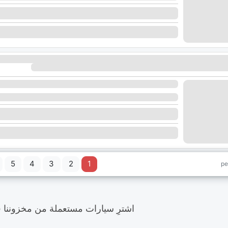
5
4
3
2
1
pe
اشترِ سيارات مستعملة من مخزوننا في