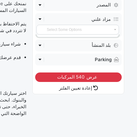
المصدر
السيارات المستعملة وشراؤها مب
مزاد علني
يتم الاحتفاظ 
لا تتردد في ش
شراء سيارة
بلد المنشأ
قدم عرضك ال
Parking
عرض
540
المركبات
إعادة تعيين الفلتر
والبنوك. ابح
الخبراء، حتى 
الواضحة التي تقدمها e