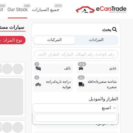
4161
540
4701
جميع السيارات
Our Stock
ال
سيارات مستع
بحث
المزادات
المركبات
نوع المزاد:
م
2
514
عادي
تالف
0
40
شاحنة صغيرة/حافلة
دراجة نارية/دراجة
صغيرة
هوائية
الطراز والموديل
اصنع
الوقود