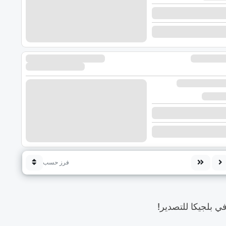
فرز حسب
 بلجيكا للتصدير!