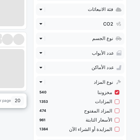
فئة الانبعاثات
CO2
نوع الجسم
عدد الأبواب
عدد الأماكن
نوع المزاد
مخزوننا
540
20
r page
المزادات
1353
المزاد المفتوح
474
الأسعار الثابتة
961
المزايدة أو الشراء الآن
1384