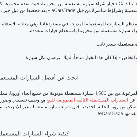
نمنحك على eCarsTrade خيار شراء سيارة مستعملة من مخزوننا، حيث نقدم مج
اشرةً من قبل eCarsTrade - بعد فحصها من قبل خبراء الجودة المستقلين.
بمعظم السيارات المستعملة المدرجة في مستودعاتنا وهي متاحة للاستلام في
راء سيارة مستعملة من مخزوننا باستخدام خيارات متعددة:
 مستعملة بسعر ثابت
خاص - إذا كان هذا الخيار متاحاً. لديك عرضان لكل سيارة!
ابحث عن أفضل السيارات المستعملة 
اختر سيارتك المرغوبة من بين 1,500 سيارة مستعملة موثوقة من جميع أ
ث عن
السيارات المستعملة التالفة المعروضة للبيع
مع وصف تفصيلي وصور لكل
تتمكن من رؤية الحالة الحقيقية قبل شراء سيارة مستعملة عبر الإنترنت. 
eCarsTrad!
كيفية شراء السيارات المستعمل